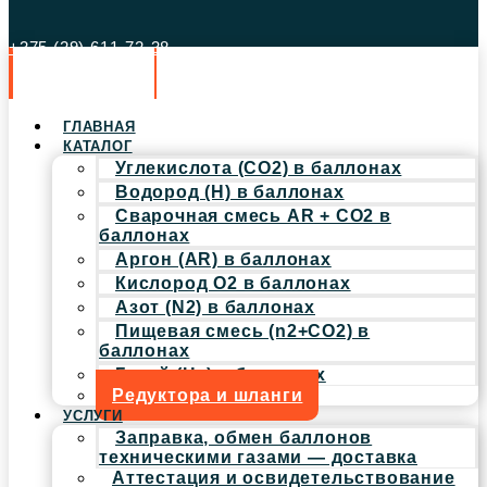
+375 (29) 611-72-38
ГЛАВНАЯ
КАТАЛОГ
Углекислота (CO2) в баллонах
Водород (H) в баллонах
Сварочная смесь AR + CO2 в
баллонах
Аргон (AR) в баллонах
Кислород O2 в баллонах
Азот (N2) в баллонах
Пищевая смесь (n2+CO2) в
баллонах
Гелий (He) в баллонах
Редуктора и шланги
УСЛУГИ
Заправка, обмен баллонов
техническими газами — доставка
Аттестация и освидетельствование