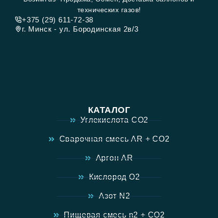
технических газов!
+375 (29) 611-72-38
г. Минск - ул. Бородинская 2в/3
КАТАЛОГ
Углекислота CO2
Сварочная смесь AR + CO2
Аргон AR
Кислород O2
Азот N2
Пищевая смесь n2 + CO2